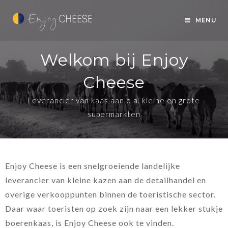
MENU
Welkom bij Enjoy
Cheese
Leverancier van kaas aan o.a. kleine en grote
supermarkten
Enjoy Cheese is een snelgroeiende landelijke
leverancier van kleine kazen aan de detailhandel en
overige verkooppunten binnen de toeristische sector.
Daar waar toeristen op zoek zijn naar een lekker stukje
boerenkaas, is Enjoy Cheese ook te vinden.