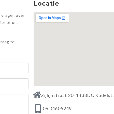
Locatie
u vragen over
ier of ons
graag te
Zijlijnstraat 20, 1433DC Kudelst
06 34605249